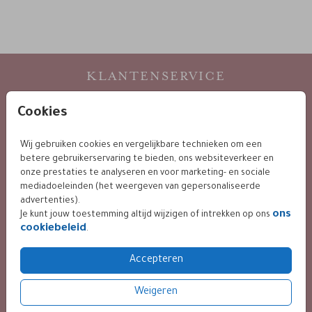
KLANTENSERVICE
24 / 7 bereikbaar
Cookies
via mail :
info@leintjes.nl
Wij gebruiken cookies en vergelijkbare technieken om een
betere gebruikerservaring te bieden, ons websiteverkeer en
onze prestaties te analyseren en voor marketing- en sociale
mediadoeleinden (het weergeven van gepersonaliseerde
KLANTWAARDERING
advertenties).
ons
Je kunt jouw toestemming altijd wijzigen of intrekken op ons
cookiebeleid
.
9.4 / 10 op basis van 400+ reviews
Accepteren
Weigeren
BETALING VEILIG VIA