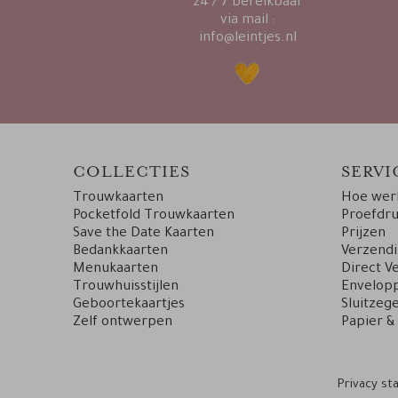
24 / 7 bereikbaar
via mail :
info@leintjes.nl
COLLECTIES
SERVI
Trouwkaarten
Hoe werk
Pocketfold Trouwkaarten
Proefdr
Save the Date Kaarten
Prijzen
Bedankkaarten
Verzend
Menukaarten
Direct V
Trouwhuisstijlen
Envelopp
Geboortekaartjes
Sluitzege
Zelf ontwerpen
Papier &
Privacy s