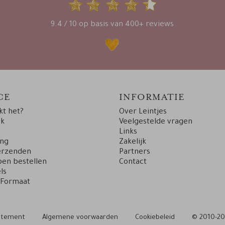
9.4 / 10 op basis van 400+ reviews
CE
INFORMATIE
t het?
Over Leintjes
uk
Veelgestelde vragen
Links
ing
Zakelijk
erzenden
Partners
en bestellen
Contact
ls
 Formaat
tatement
Algemene voorwaarden
Cookiebeleid
© 2010-20