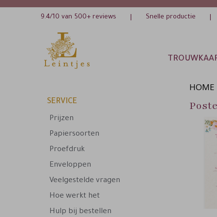
9.4/10 van 500+ reviews
Snelle productie
|
|
TROUWKAA
HOME
SERVICE
Post
Prijzen
Papiersoorten
Proefdruk
Enveloppen
Veelgestelde vragen
Hoe werkt het
Hulp bij bestellen