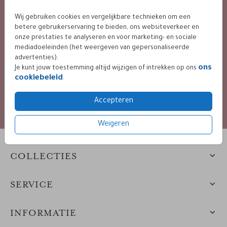
9.4 / 10 op basis van 400+ reviews
Wij gebruiken cookies en vergelijkbare technieken om een
betere gebruikerservaring te bieden, ons websiteverkeer en
onze prestaties te analyseren en voor marketing- en sociale
BETALING VEILIG VIA
mediadoeleinden (het weergeven van gepersonaliseerde
advertenties).
ons
Je kunt jouw toestemming altijd wijzigen of intrekken op ons
cookiebeleid
.
diverse mogelijkheden
Accepteren
Weigeren
COLLECTIES
SERVICE
INFORMATIE