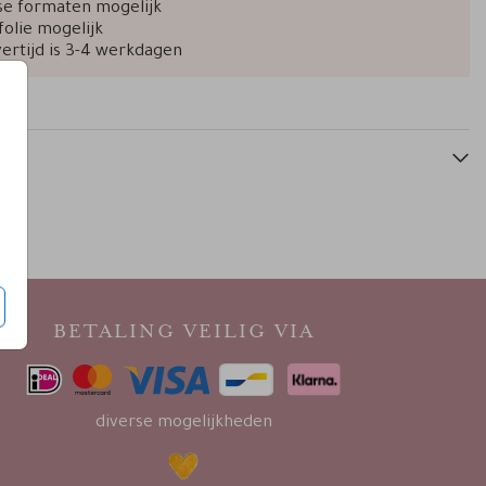
se formaten mogelijk
seatingplan
seatingplan
w
folie mogelijk
vertijd is 3-4 werkdagen
BETALING VEILIG VIA
diverse mogelijkheden