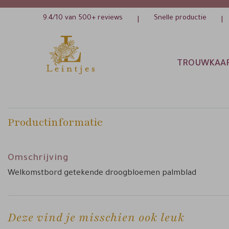
9.4/10 van 500+ reviews
Snelle productie
|
|
TROUWKAA
Productinformatie
Omschrijving
Welkomstbord getekende droogbloemen palmblad
Deze vind je misschien ook leuk