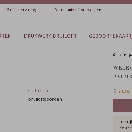
16+ jaar ervaring
Gratis hulp bij ontwerpen
|
RTEN
DRUKWERK BRUILOFT
GEBOORTEKAART
bijp
WELK
PALM
€ 59,95
Collectie
bruiloftsborden
- In sti
- Keuze