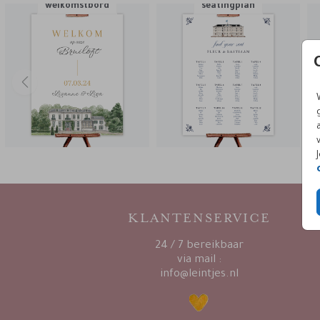
welkomstbord
seatingplan
KLANTENSERVICE
24 / 7 bereikbaar
via mail :
info@leintjes.nl