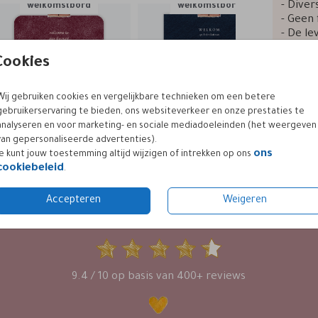
- Diver
welkomstbord
welkomstbord
- Geen 
- De le
Cookies
Wij gebruiken cookies en vergelijkbare technieken om een betere
Prijzen
gebruikerservaring te bieden, ons websiteverkeer en onze prestaties te
analyseren en voor marketing- en sociale mediadoeleinden (het weergeven
van gepersonaliseerde advertenties).
ons
Je kunt jouw toestemming altijd wijzigen of intrekken op ons
cookiebeleid
.
Accepteren
Weigeren
KLANTWAARDERING
9.4 / 10 op basis van 400+ reviews