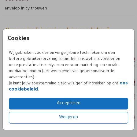
envelop inlay trouwen
Deze vind je misschien ook leuk
envelop inlay 12x18 - 20x13.5
envelop inlay 
Cookies
Wij gebruiken cookies en vergelijkbare technieken om een
betere gebruikerservaring te bieden, ons websiteverkeer en
onze prestaties te analyseren en voor marketing- en sociale
mediadoeleinden (het weergeven van gepersonaliseerde
advertenties).
ons
Je kunt jouw toestemming altijd wijzigen of intrekken op ons
cookiebeleid
.
Accepteren
Weigeren