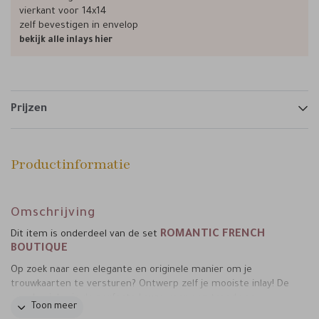
vierkant voor 14x14
zelf bevestigen in envelop
bekijk alle inlays hier
Prijzen
Productinformatie
Omschrijving
ROMANTIC FRENCH
Dit item is onderdeel van de set
BOUTIQUE
Op zoek naar een elegante en originele manier om je
trouwkaarten te versturen? Ontwerp zelf je mooiste inlay! De
envelop inlay is de perfecte keuze voor een trendy en
Toon meer
stijlvolle uitstraling. Deze inlay past in een envelop 12x18 of