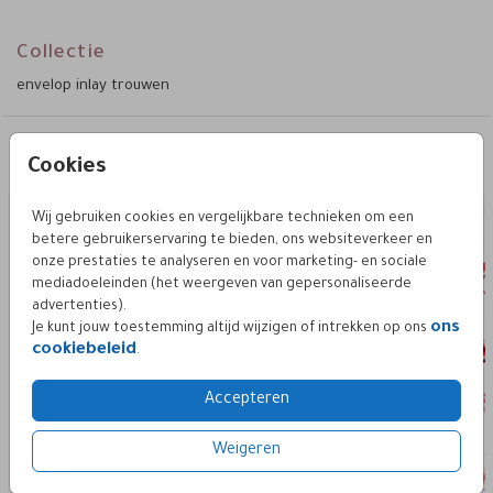
20x13.5 cm.
Collectie
envelop inlay trouwen
Deze vind je misschien ook leuk
Cookies
envelop inlay 12x18 - 20x13.5
envelop inlay 
Wij gebruiken cookies en vergelijkbare technieken om een
betere gebruikerservaring te bieden, ons websiteverkeer en
onze prestaties te analyseren en voor marketing- en sociale
mediadoeleinden (het weergeven van gepersonaliseerde
advertenties).
ons
Je kunt jouw toestemming altijd wijzigen of intrekken op ons
cookiebeleid
.
Accepteren
Weigeren