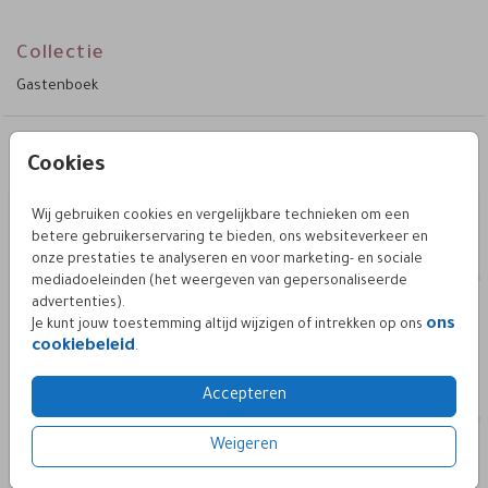
Collectie
Gastenboek
Deze vind je misschien ook leuk
Cookies
gastenboek A4 staand
gaste
Wij gebruiken cookies en vergelijkbare technieken om een
betere gebruikerservaring te bieden, ons websiteverkeer en
onze prestaties te analyseren en voor marketing- en sociale
mediadoeleinden (het weergeven van gepersonaliseerde
advertenties).
ons
Je kunt jouw toestemming altijd wijzigen of intrekken op ons
cookiebeleid
.
Accepteren
Weigeren