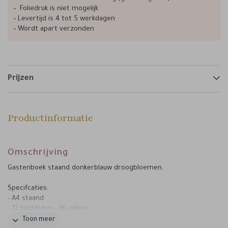
• Foliedruk is niet mogelijk
• Levertijd is 4 tot 5 werkdagen
• Wordt apart verzonden
Prijzen
Productinformatie
Omschrijving
Gastenboek staand donkerblauw droogbloemen.
Specifcaties:
- A4 staand
- 72 bladzijden - 36 vellen
- binnenzijde blanco
Toon meer