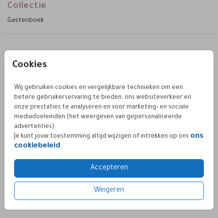
Collectie
Gastenboek
Deze vind je misschien ook leuk
Cookies
houten harmonica map
gastenboek
Wij gebruiken cookies en vergelijkbare technieken om een
betere gebruikerservaring te bieden, ons websiteverkeer en
onze prestaties te analyseren en voor marketing- en sociale
mediadoeleinden (het weergeven van gepersonaliseerde
advertenties).
ons
Je kunt jouw toestemming altijd wijzigen of intrekken op ons
cookiebeleid
.
Accepteren
Weigeren