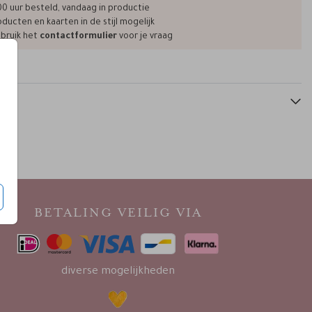
geboortetegel 15x15
geboortetegel 15x15
gebo
00 uur besteld, vandaag in productie
ducten en kaarten in de stijl mogelijk
bruik het
contactformulier
voor je vraag
BETALING VEILIG VIA
diverse mogelijkheden