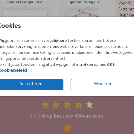
geboortetegel 15x15
geboortetegel 15x15
Voor 18.
Extra pro
Hulp? Ge
Cookies
Wij gebruiken cookies en vergelijkbare technieken om een betere
Prijzen
gebruikerservaring te bieden, ons websiteverkeer en onze prestaties te
analyseren en voor marketing- en sociale mediadoeleinden (het weergeven
van gepersonaliseerde advertenties).
ons
Je kunt jouw toestemming altijd wijzigen of intrekken op ons
cookiebeleid
.
Accepteren
Weigeren
KLANTWAARDERING
9.4 / 10 op basis van 400+ reviews