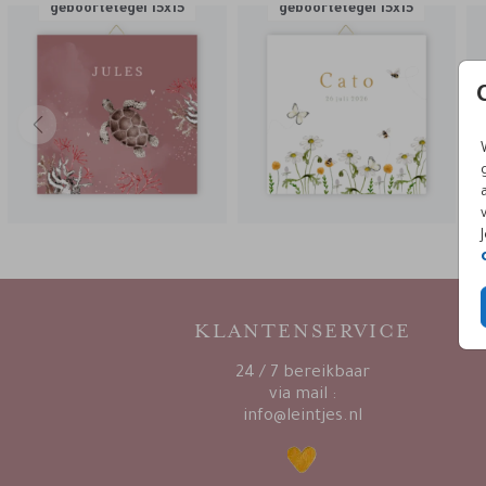
geboortetegel 15x15
geboortetegel 15x15
KLANTENSERVICE
24 / 7 bereikbaar
via mail :
info@leintjes.nl