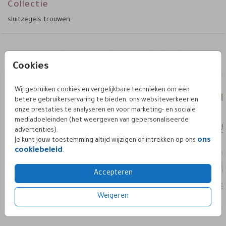
Collectie
sluitzegels trouwen
Deze vind je misschien ook leuk
Cookies
sluitzegel
sluit
Wij gebruiken cookies en vergelijkbare technieken om een
betere gebruikerservaring te bieden, ons websiteverkeer en
onze prestaties te analyseren en voor marketing- en sociale
mediadoeleinden (het weergeven van gepersonaliseerde
advertenties).
ons
Je kunt jouw toestemming altijd wijzigen of intrekken op ons
cookiebeleid
.
Accepteren
Weigeren