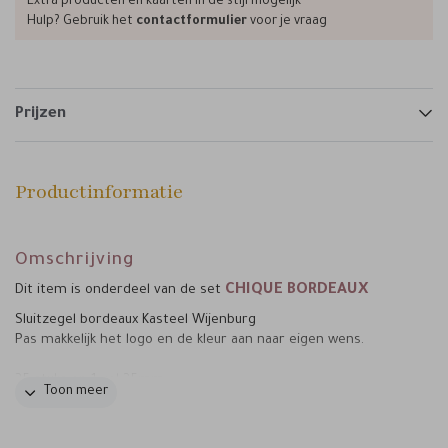
Extra producten en kaarten in de stijl mogelijk
Hulp? Gebruik het
contactformulier
voor je vraag
Prijzen
Productinformatie
Omschrijving
CHIQUE BORDEAUX
Dit item is onderdeel van de set
Sluitzegel bordeaux Kasteel Wijenburg
Pas makkelijk het logo en de kleur aan naar eigen wens.
25 stuks op 1 vel 35mm
Toon meer