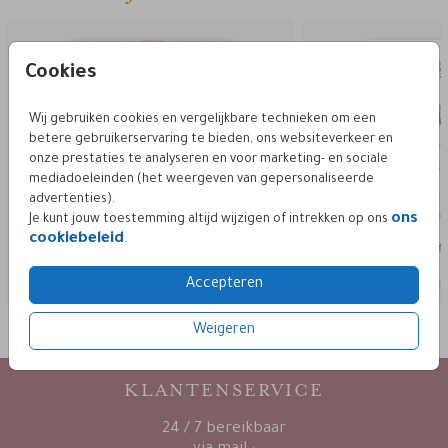
kerst sav
Cookies
Wij gebruiken cookies en vergelijkbare technieken om een
betere gebruikerservaring te bieden, ons websiteverkeer en
onze prestaties te analyseren en voor marketing- en sociale
mediadoeleinden (het weergeven van gepersonaliseerde
advertenties).
ons
Je kunt jouw toestemming altijd wijzigen of intrekken op ons
cookiebeleid
.
Accepteren
Weigeren
KLANTENSERVICE
24 / 7 bereikbaar