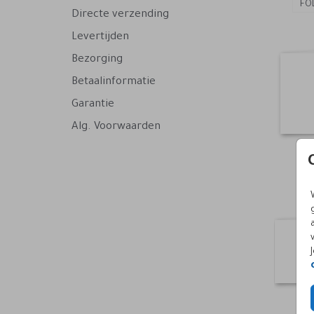
FO
Directe verzending
Levertijden
Bezorging
Betaalinformatie
Garantie
Alg. Voorwaarden