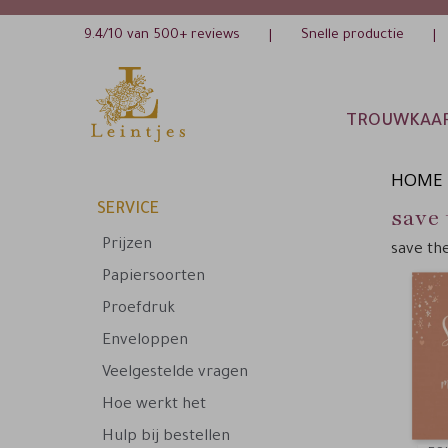
9.4/10 van 500+ reviews
Snelle productie
|
|
TROUWKAA
HOME
SERVICE
save
Prijzen
save th
Papiersoorten
Proefdruk
Enveloppen
Veelgestelde vragen
Hoe werkt het
Hulp bij bestellen