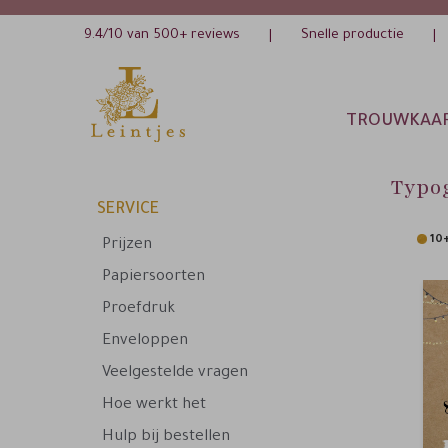
9.4/10 van 500+ reviews
Snelle productie
|
|
TROUWKAA
Typog
SERVICE
10+
Prijzen
Papiersoorten
Proefdruk
Enveloppen
Veelgestelde vragen
Hoe werkt het
Hulp bij bestellen