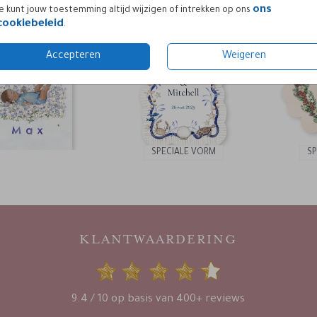
ons
Je kunt jouw toestemming altijd wijzigen of intrekken op ons
cookiebeleid
.
Accepteren
Weigeren
SPECIALE VORM
S
KLANTWAARDERING
9.4 / 10 op basis van 400+ reviews