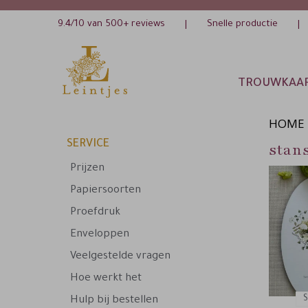
9.4/10 van 500+ reviews
Snelle productie
|
|
TROUWKAA
HOME
SERVICE
stan
Prijzen
Papiersoorten
Proefdruk
Enveloppen
Veelgestelde vragen
Hoe werkt het
S
Hulp bij bestellen