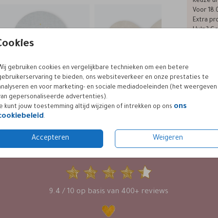
Keuze ui
Voor 18.
Extra pro
Hulp? Ge
Cookies
Wij gebruiken cookies en vergelijkbare technieken om een betere
Formaten
gebruikerservaring te bieden, ons websiteverkeer en onze prestaties te
analyseren en voor marketing- en sociale mediadoeleinden (het weergeven
van gepersonaliseerde advertenties).
ons
Je kunt jouw toestemming altijd wijzigen of intrekken op ons
cookiebeleid
.
Accepteren
Weigeren
KLANTWAARDERING
9.4 / 10 op basis van 400+ reviews