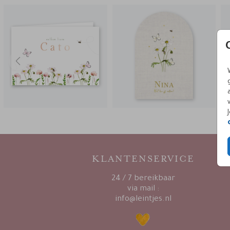
KLANTENSERVICE
24 / 7 bereikbaar
via mail :
info@leintjes.nl