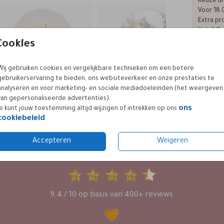
Keuze ui
Voor 18.
Extra pro
Hulp? Ge
Cookies
Wij gebruiken cookies en vergelijkbare technieken om een betere
Formaten
gebruikerservaring te bieden, ons websiteverkeer en onze prestaties te
analyseren en voor marketing- en sociale mediadoeleinden (het weergeven
van gepersonaliseerde advertenties).
ons
Je kunt jouw toestemming altijd wijzigen of intrekken op ons
cookiebeleid
.
Accepteren
Weigeren
KLANTWAARDERING
9.4 / 10 op basis van 400+ reviews