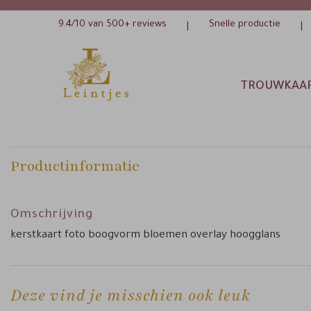
9.4/10 van 500+ reviews
Snelle productie
|
|
TROUWKAA
Productinformatie
Omschrijving
kerstkaart foto boogvorm bloemen overlay hoogglans
Deze vind je misschien ook leuk