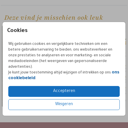
Deze vind je misschien ook leuk
menukaart
menu
Cookies
Wij gebruiken cookies en vergelijkbare technieken om een
betere gebruikerservaring te bieden, ons websiteverkeer en
onze prestaties te analyseren en voor marketing- en sociale
mediadoeleinden (het weergeven van gepersonaliseerde
advertenties).
ons
Je kunt jouw toestemming altijd wijzigen of intrekken op ons
cookiebeleid
.
Accepteren
Weigeren