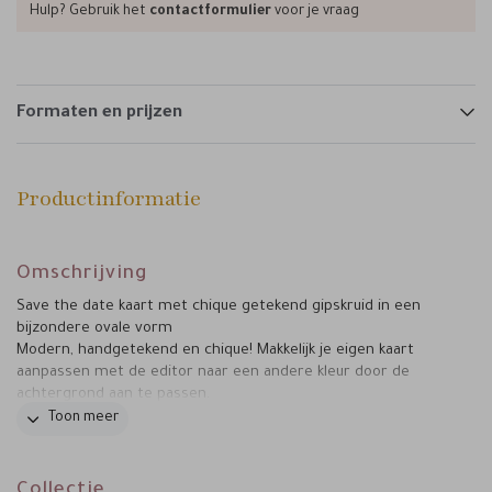
Hulp? Gebruik het
contactformulier
voor je vraag
Formaten en prijzen
Productinformatie
Omschrijving
Save the date kaart met chique getekend gipskruid in een
bijzondere ovale vorm
Modern, handgetekend en chique! Makkelijk je eigen kaart
aanpassen met de editor naar een andere kleur door de
achtergrond aan te passen.
Toon meer
Liever een folie op deze kaart? Of de kaart in een ander
formaat? Heb je een bijpassend kaartje nodig? Het is allemaal
Mail
bel
mogelijk!
of
en ik help je verder.
Collectie