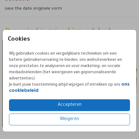
save the date originele vorm
Deze vind je misschien ook leuk
save the date unieke vorm
save the dat
Cookies
Wij gebruiken cookies en vergelijkbare technieken om een
betere gebruikerservaring te bieden, ons websiteverkeer en
onze prestaties te analyseren en voor marketing- en sociale
mediadoeleinden (het weergeven van gepersonaliseerde
advertenties).
ons
Je kunt jouw toestemming altijd wijzigen of intrekken op ons
cookiebeleid
.
Accepteren
Weigeren