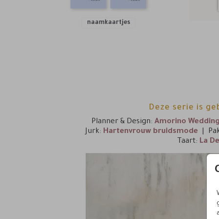
naamkaartjes
Deze serie is ge
Planner & Design:
Amorino Weddin
Jurk:
Hartenvrouw bruidsmode
| Pa
Taart:
La D