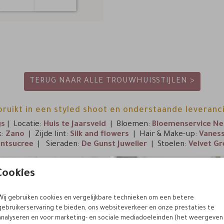
TERUG NAAR ALLE TROUWHUISSTIJLEN >
bruikt in een styled shoot en onderstaande leveran
gs
| Locatie:
Huis te Jaarsveld
| Bloemen:
Bloemenservice Ne
k:
Zano
| Zijde lint:
Silk and flowers
| Hair & Make-up:
Vaness
entsucree
| Sieraden:
De Gunst Juwelier
| Stoelen:
Velvet Gr
Cookies
Wij gebruiken cookies en vergelijkbare technieken om een betere
gebruikerservaring te bieden, ons websiteverkeer en onze prestaties te
analyseren en voor marketing- en sociale mediadoeleinden (het weergeven