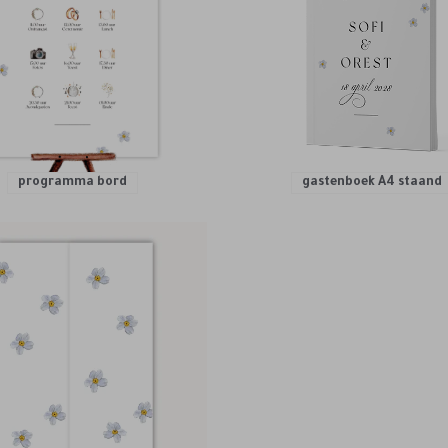
programma bord
gastenboek A4 staand