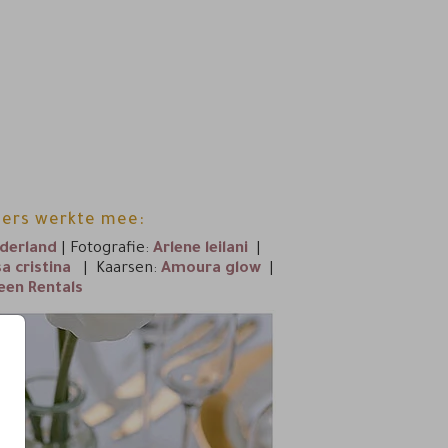
ciers werkte mee:
derland
| Fotografie:
Arlene leilani
|
a cristina
| Kaarsen:
Amoura glow
|
een Rentals