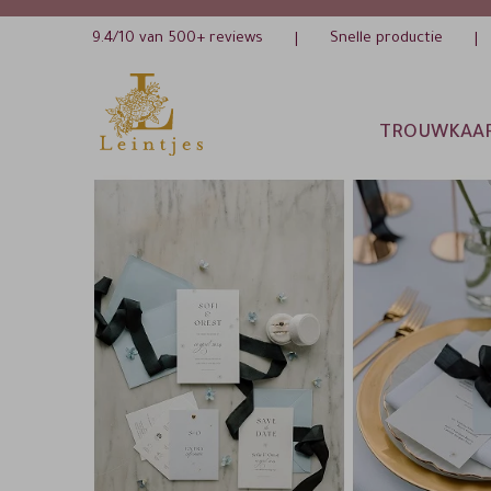
9.4/10 van 500+ reviews
Snelle productie
|
|
TROUWKAA