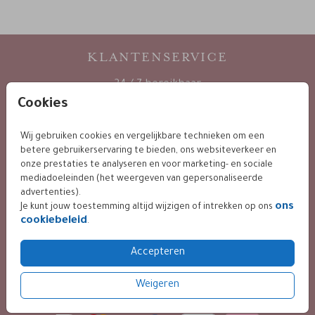
KLANTENSERVICE
24 / 7 bereikbaar
via mail :
Cookies
info@leintjes.nl
Wij gebruiken cookies en vergelijkbare technieken om een
betere gebruikerservaring te bieden, ons websiteverkeer en
onze prestaties te analyseren en voor marketing- en sociale
KLANTWAARDERING
mediadoeleinden (het weergeven van gepersonaliseerde
advertenties).
ons
Je kunt jouw toestemming altijd wijzigen of intrekken op ons
cookiebeleid
.
9.4 / 10 op basis van 400+ reviews
Accepteren
Weigeren
BETALING VEILIG VIA