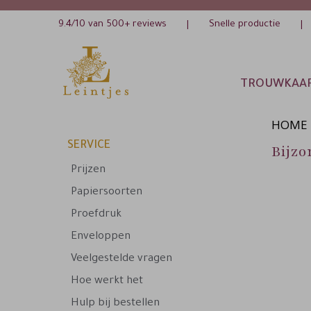
9.4/10 van 500+ reviews
Snelle productie
|
|
TROUWKAA
HOME
SERVICE
Bijz
Prijzen
Papiersoorten
Proefdruk
Enveloppen
Veelgestelde vragen
Hoe werkt het
Hulp bij bestellen