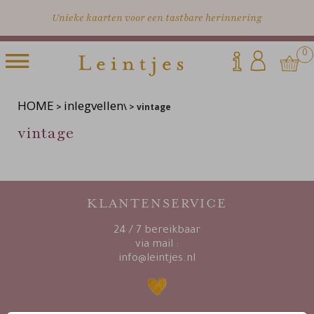
Unieke kaarten voor een tastbare herinnering
0
HOME
inlegvellen
>
\ > vintage
vintage
KLANTENSERVICE
24 / 7 bereikbaar
via mail :
info@leintjes.nl