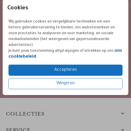
KLANTWAARDERING
Cookies
Wij gebruiken cookies en vergelijkbare technieken om een
9.4 / 10 op basis van 400+ reviews
betere gebruikerservaring te bieden, ons websiteverkeer en
onze prestaties te analyseren en voor marketing- en sociale
mediadoeleinden (het weergeven van gepersonaliseerde
advertenties).
ons
BETALING VEILIG VIA
Je kunt jouw toestemming altijd wijzigen of intrekken op ons
cookiebeleid
.
Accepteren
diverse mogelijkheden
Weigeren
COLLECTIES
SERVICE