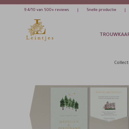
9.4/10 van 500+ reviews
Snelle productie
|
|
TROUWKAA
Collect