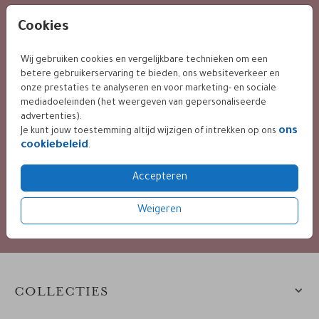
KLANTWAARDERING
Cookies
Wij gebruiken cookies en vergelijkbare technieken om een
betere gebruikerservaring te bieden, ons websiteverkeer en
9.4 / 10 op basis van 400+ reviews
onze prestaties te analyseren en voor marketing- en sociale
mediadoeleinden (het weergeven van gepersonaliseerde
advertenties).
ons
Je kunt jouw toestemming altijd wijzigen of intrekken op ons
BETALING VEILIG VIA
cookiebeleid
.
Accepteren
diverse mogelijkheden
Weigeren
COLLECTIES