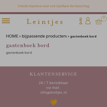
Unieke kaarten voor een tastbare herinnering
0
HOME
bijpassende producten
>
\ > gastenboek bord
gastenboek bord
gastenboek bord
KLANTENSERVICE
24 / 7 bereikbaar
via mail :
info@leintjes.nl