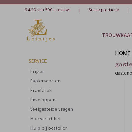
9.4/10 van 500+ reviews
Snelle productie
|
|
TROUWKAA
HOME
SERVICE
gast
Prijzen
gastenb
Papiersoorten
Proefdruk
Enveloppen
Veelgestelde vragen
Hoe werkt het
Hulp bij bestellen