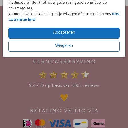
mediadoeleinden (het weergeven van gepersonaliseerde
advertenties).
ons
KLANTENSERVICE
Je kunt jouw toestemming altijd wijzigen of intrekken op ons
cookiebeleid
.
24 / 7 bereikbaar
via mail :
Accepteren
info@leintjes.nl
Weigeren
KLANTWAARDERING
9.4 / 10 op basis van 400+ reviews
BETALING VEILIG VIA