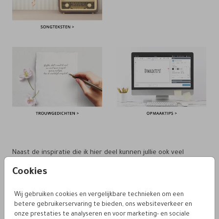
Naast de inspiratie die ik hier deel kunnen jullie ook veel
facebook
pinterest
inspiratie opdoen op mijn
,
en
Cookies
instagram
account!
Veel liefs van Marjolein, eigenaresse van Leintjes
Wij gebruiken cookies en vergelijkbare technieken om een
betere gebruikerservaring te bieden, ons websiteverkeer en
onze prestaties te analyseren en voor marketing- en sociale